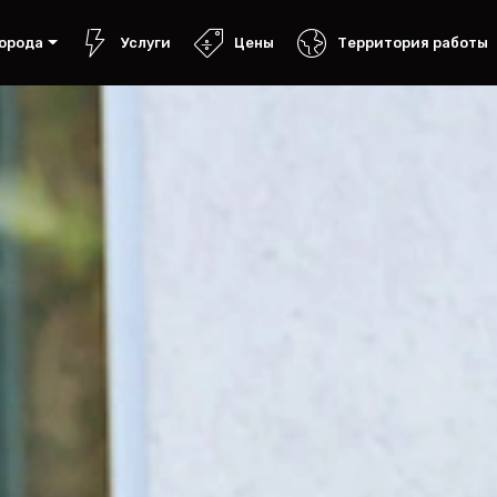
орода
Услуги
Цены
Территория работы