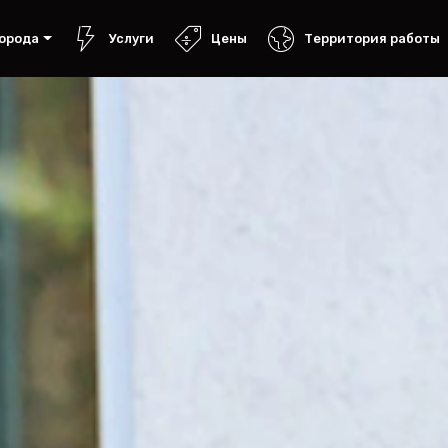
орода
Услуги
Цены
Территория работы