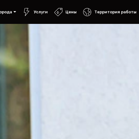
орода
Услуги
Цены
Территория работы