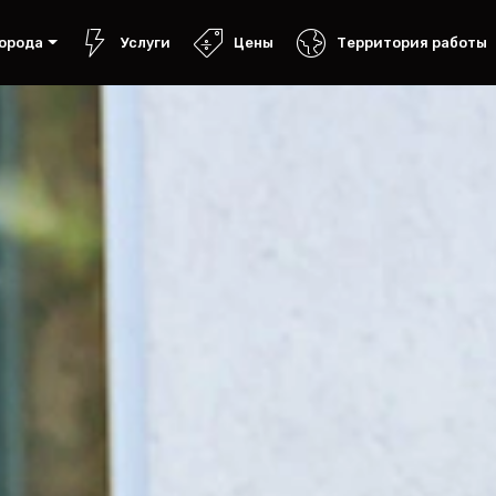
орода
Услуги
Цены
Территория работы