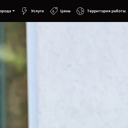
орода
Услуги
Цены
Территория работы